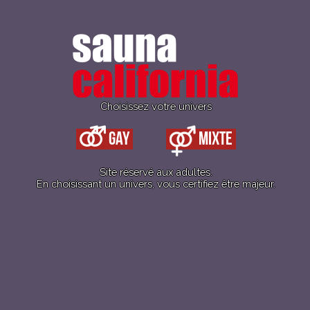
Caliente de midi à
23h
!
Choisissez votre univers
C’est votre journée et la plus grosse
Gay
Mixte
fréquentation de la semaine !
Site réservé aux adultes.
+ GOOGLE AGENDA
+ AJOUTER À ICALENDAR
En choisissant un univers, vous certifiez être majeur.
Détails
Date :
28 juin
Heure :
12 h 00 - 23 h 00