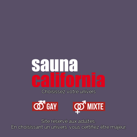
e
midi
à
23h
les LUNDIS
éduit de midi à 13h (sauf jours fériés), puis 
Choisissez votre univers
de 22h.
Gay
Mixte
E AGENDA
+ AJOUTER À ICALENDAR
Site réservé aux adultes.
En choisissant un univers, vous certifiez être majeur.
ails
Lieu