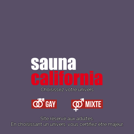
e
midi
à
23h
les LUNDIS
éduit de midi à 13h (sauf jours fériés), puis 
Choisissez votre univers
de 22h.
Gay
Mixte
E AGENDA
+ AJOUTER À ICALENDAR
Site réservé aux adultes.
En choisissant un univers, vous certifiez être majeur.
ails
Lieu