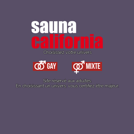
FERMETURE : 2 HEURES !
Next party : chaque 1er samedi du mois ( voir
rubrique agenda gay )
Pour plus d’infos ➜
clique ici
.
Choisissez votre univers
avec notre partenaire :
Gay
Mixte
Site réservé aux adultes.
En choisissant un univers, vous certifiez être majeur.