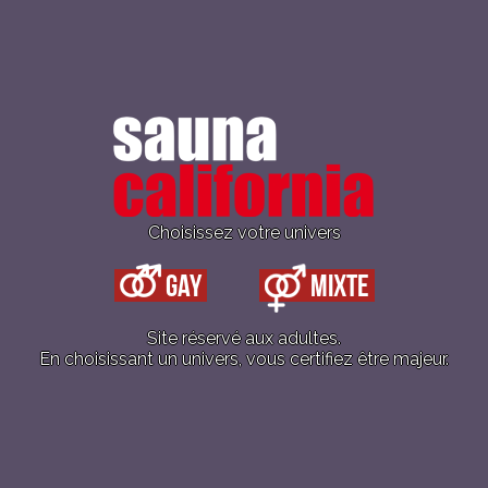
Choisissez votre univers
sois gay, hétéro, bi, trans, lesbienne, tu es 
Gay
Mixte
bienvenu(e) tous les jeudis au California !!
Site réservé aux adultes.
En choisissant un univers, vous certifiez être majeur.
our les femmes (inclus 1 boisson à 3€)
 pour les couples H/F