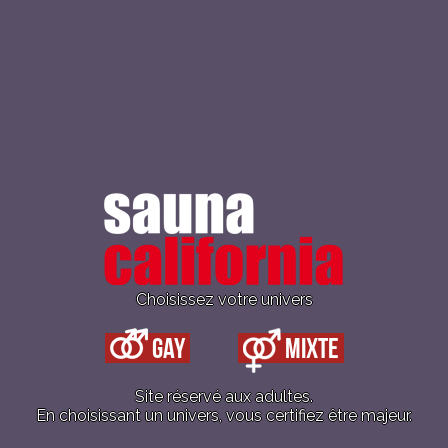
e
midi
à
23h
les LUNDIS
éduit de midi à 13h (sauf jours fériés), puis 
Choisissez votre univers
de 22h.
Gay
Mixte
E AGENDA
+ AJOUTER À ICALENDAR
Site réservé aux adultes.
En choisissant un univers, vous certifiez être majeur.
ails
Lieu