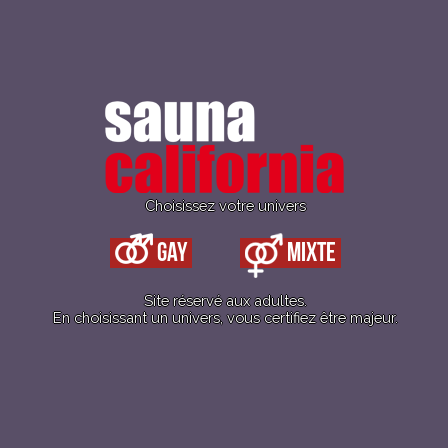
Nouveaux Jock-Straps !
Choisissez votre univers
De nouveaux modèles de jock-straps sont en vente dès
aujourd’hui
Gay
Mixte
au California !
Site réservé aux adultes.
En choisissant un univers, vous certifiez être majeur.