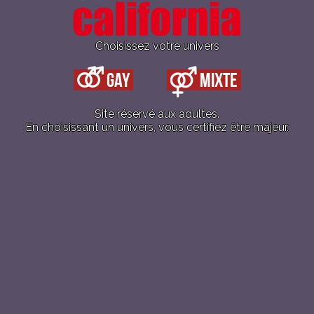
Choisissez votre univers
Gay
Mixte
Site réservé aux adultes.
En choisissant un univers, vous certifiez être majeur.
 Mixte est une soirée festive, coquine, sexy, disco, dédiée a
 femmes et hommes, hétéros ou bi.
st du Sauna California !!
E AGENDA
+ AJOUTER À ICALENDAR
ails
Lieu